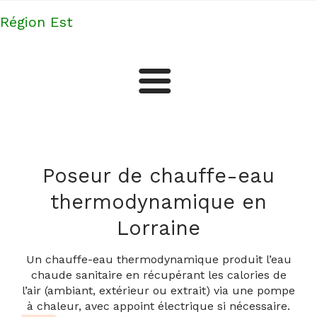
Région Est
Plomberie
Cuisine
Poseur de chauffe-eau
thermodynamique en
Salle de bains
Lorraine
Plus d'artisans et professionnels en Lorraine
Un chauffe-eau thermodynamique produit l’eau
chaude sanitaire en récupérant les calories de
l’air (ambiant, extérieur ou extrait) via une pompe
à chaleur, avec appoint électrique si nécessaire.