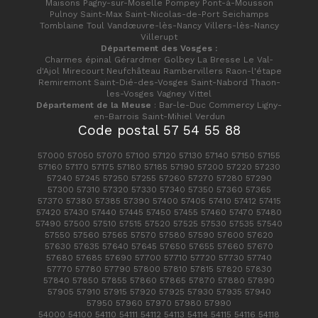
Maisons Pagny-sur-Moselle Pompey Pont-à-Mousson
Pulnoy Saint-Max Saint-Nicolas-de-Port Seichamps
Tomblaine Toul Vandœuvre-lès-Nancy Villers-lès-Nancy
Villerupt
Département des Vosges :
Charmes épinal Gérardmer Golbey La Bresse Le Val-
d'Ajol Mirecourt Neufchâteau Rambervillers Raon-l'étape
Remiremont Saint-Dié-des-Vosges Saint-Nabord Thaon-
les-Vosges Vagney Vittel
Département de la Meuse
: Bar-le-Duc Commercy Ligny-
en-Barrois Saint-Mihiel Verdun
Code postal 57 54 55 88
57000 57050 57070 57100 57120 57130 57140 57150 57155
57160 57170 57175 57180 57185 57190 57200 57220 57230
57240 57245 57250 57255 57260 57270 57280 57290
57300 57310 57320 57330 57340 57350 57360 57365
57370 57380 57385 57390 57400 57405 57410 57412 57415
57420 57430 57440 57445 57450 57455 57460 57470 57480
57490 57500 57510 57515 57520 57525 57530 57535 57540
57550 57560 57565 57570 57580 57590 57600 57620
57630 57635 57640 57645 57650 57655 57660 57670
57680 57685 57690 57700 57710 57720 57730 57740
57770 57780 57790 57800 57810 57815 57820 57830
57840 57850 57855 57860 57865 57870 57880 57890
57905 57910 57915 57920 57925 57930 57935 57940
57950 57960 57970 57980 57990
54000 54100 54110 54111 54112 54113 54114 54115 54116 54118