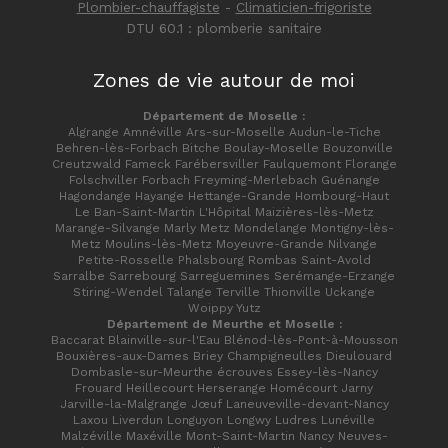
Plombier-chauffagiste
-
Climaticien-frigoriste
DTU 60.1 : plomberie sanitaire
Zones de vie autour de moi
Département de Moselle :
Algrange Amnéville Ars-sur-Moselle Audun-le-Tiche
Behren-lès-Forbach Bitche Boulay-Moselle Bouzonville
Creutzwald Fameck Farébersviller Faulquemont Florange
Folschviller Forbach Freyming-Merlebach Guénange
Hagondange Hayange Hettange-Grande Hombourg-Haut
Le Ban-Saint-Martin L'Hôpital Maizières-lès-Metz
Marange-Silvange Marly Metz Mondelange Montigny-lès-
Metz Moulins-lès-Metz Moyeuvre-Grande Nilvange
Petite-Rosselle Phalsbourg Rombas Saint-Avold
Sarralbe Sarrebourg Sarreguemines Serémange-Erzange
Stiring-Wendel Talange Terville Thionville Uckange
Woippy Yutz
Département de Meurthe et Moselle :
Baccarat Blainville-sur-l'Eau Blénod-lès-Pont-à-Mousson
Bouxières-aux-Dames Briey Champigneulles Dieulouard
Dombasle-sur-Meurthe écrouves Essey-lès-Nancy
Frouard Heillecourt Herserange Homécourt Jarny
Jarville-la-Malgrange Jœuf Laneuveville-devant-Nancy
Laxou Liverdun Longuyon Longwy Ludres Lunéville
Malzéville Maxéville Mont-Saint-Martin Nancy Neuves-