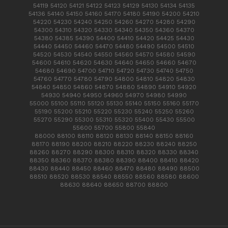
54119 54120 54121 54122 54123 54129 54130 54134 54135
54136 54140 54150 54160 54170 54180 54190 54200 54210
54220 54230 54240 54250 54260 54270 54280 54290
54300 54310 54320 54330 54340 54350 54360 54370
54380 54385 54390 54400 54410 54420 54425 54430
54440 54450 54460 54470 54480 54490 54500 54510
54520 54530 54540 54550 54560 54570 54580 54590
54600 54610 54620 54630 54640 54650 54660 54670
54680 54690 54700 54710 54720 54730 54740 54750
54760 54770 54780 54790 54800 54810 54820 54830
54840 54850 54860 54870 54880 54890 54910 54920
54930 54940 54950 54960 54970 54980 54990
55000 55100 55110 55120 55130 55140 55150 55160 55170
55190 55200 55210 55220 55230 55240 55250 55260
55270 55290 55300 55310 55320 55400 55430 55500
55600 55700 55800 55840
88000 88100 88110 88120 88130 88140 88150 88160
88170 88190 88200 88210 88220 88230 88240 88250
88260 88270 88290 88300 88310 88320 88330 88340
88350 88360 88370 88380 88390 88400 88410 88420
88430 88440 88450 88460 88470 88480 88490 88500
88510 88520 88530 88540 88550 88560 88580 88600
88630 88640 88650 88700 88800